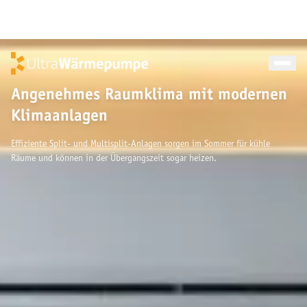
Wärmepumpen
Beratung
Förderung
Angenehmes Raumklima mit modernen
Ablauf
Klimaanlagen
Sanitär
Klimaanlagen
Effiziente Split- und Multisplit-Anlagen sorgen im Sommer für kühle
Standorte
Räume und können in der Übergangszeit sogar heizen.
Blog
Über uns
Kontakt
Angebot einholen