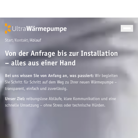
Wärmepumpen
Beratung
Förderung
Start
/
Kontakt
/
Ablauf
Ablauf
Von der Anfrage bis zur Installation
Sanitär
Klimaanlagen
– alles aus einer Hand
Standorte
Blog
Bei uns wissen Sie von Anfang an, was passiert:
Wir begleiten
Sie Schritt für Schritt auf dem Weg zu Ihrer neuen Wärmepumpe –
Über uns
transparent, einfach und zuverlässig.
Kontakt
Angebot einholen
Unser Ziel:
reibungslose Abläufe, klare Kommunikation und eine
schnelle Umsetzung – ohne Stress oder technische Hürden.