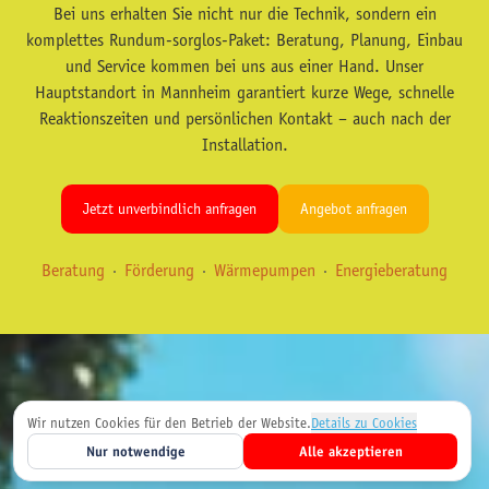
Bei uns erhalten Sie nicht nur die Technik, sondern ein
komplettes Rundum-sorglos-Paket: Beratung, Planung, Einbau
und Service kommen bei uns aus einer Hand. Unser
Hauptstandort in Mannheim garantiert kurze Wege, schnelle
Reaktionszeiten und persönlichen Kontakt – auch nach der
Installation.
Jetzt unverbindlich anfragen
Angebot anfragen
Beratung
·
Förderung
·
Wärmepumpen
·
Energieberatung
Wir nutzen Cookies für den Betrieb der Website.
Details zu Cookies
Nur notwendige
Alle akzeptieren